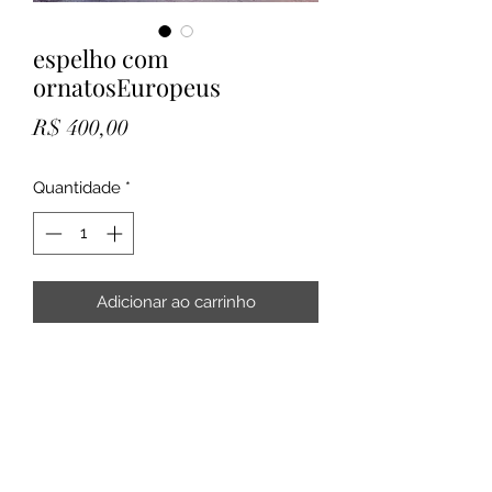
espelho com
ornatosEuropeus
Preço
R$ 400,00
Quantidade
*
Adicionar ao carrinho
medida medindo 60x50
Rua Intendente Cunha Menezes, 33 - Rio
de Janeiro