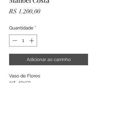
Manoel Costa
Preço
R$ 1.200,00
Quantidade
*
Adicionar ao carrinho
Vaso de Flores 
ost  40x50
ano 2022
Rua Intendente Cunha Menezes, 33 - Rio
de Janeiro
CEP:
20720-060