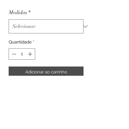
Medidas
*
Quantidade
*
Adicionar ao carrinho
Rua Intendente Cunha Menezes, 33 - Rio
de Janeiro
CEP:
20720-060