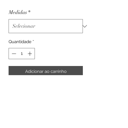
Medidas
*
Quantidade
*
Adicionar ao carrinho
Rua Intendente Cunha Menezes, 33 - Rio
de Janeiro
CEP:
20720-060