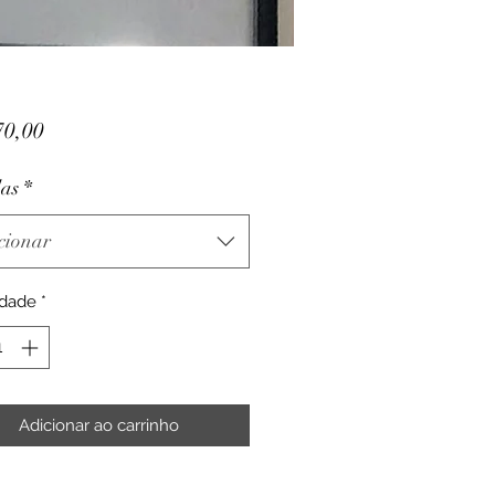
Preço
70,00
as
*
cionar
idade
*
Adicionar ao carrinho