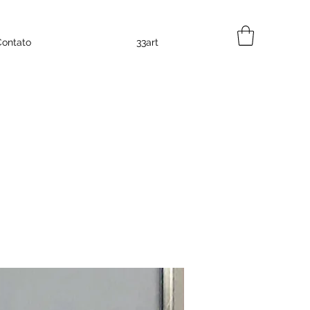
Contato
33art