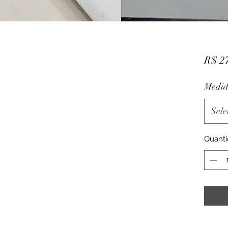
R$ 2
Medid
Sele
Quant