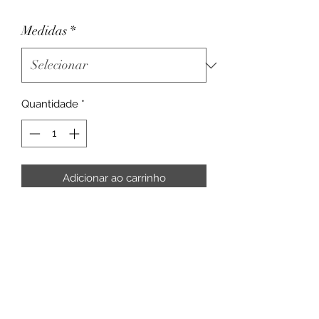
Medidas
*
Quantidade
*
Adicionar ao carrinho
Rua Intendente Cunha Menezes, 33 - Rio
de Janeiro
CEP:
20720-060