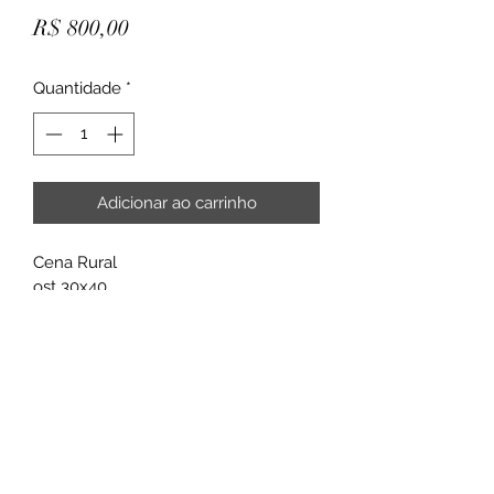
Preço
R$ 800,00
Quantidade
*
Adicionar ao carrinho
Cena Rural 
ost 30x40
ano 2013
Rua Intendente Cunha Menezes, 33 - Rio
de Janeiro
CEP:
20720-060